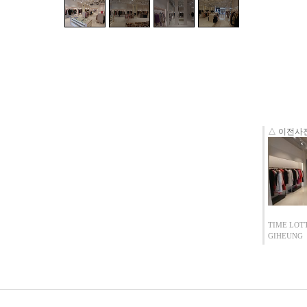
△ 이전사
TIME LOT
GIHEUNG