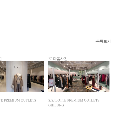
-목록보기
진
▽ 다음사진
TE PREMIUM OUTLETS
SJSJ LOTTE PREMIUM OUTLETS
GIHEUNG
enFree