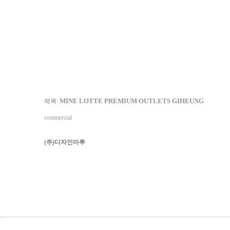
MINE LOTTE PREMIUM OUTLETS GIHEUNG
제목:
commercial
(주)디자인마루