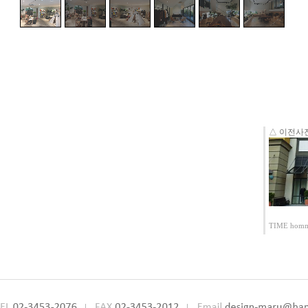
△ 이전사
TIME hom