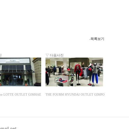
-목록보기
진
▽ 다음사진
me LOTTE OUTLET GIMHAE
THE FOURM HYUNDAI OUTLET GIMPO
enFree