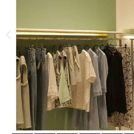
1
/
23