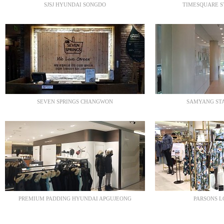
SJSJ HYUNDAI SONGDO
TIMESQUARE S
SEVEN SPRINGS CHANGWON
SAMYANG STA
PREMIUM PADDING HYUNDAI APGUJEONG
PARSONS L