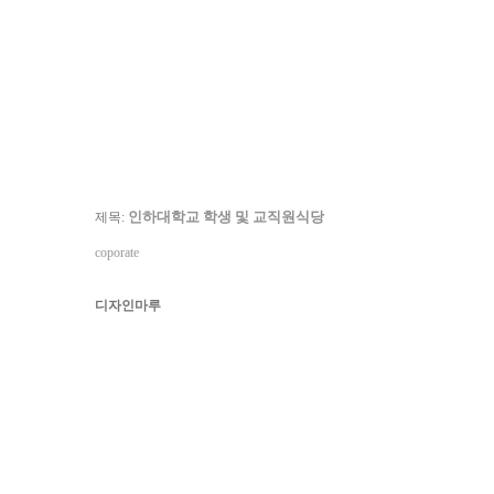
인하대학교 학생 및 교직원식당
제목:
coporate
디자인마루