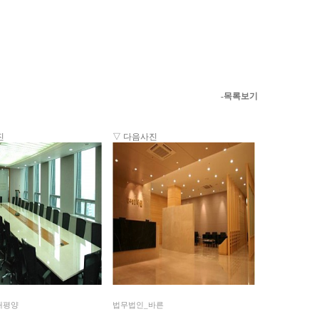
-목록보기
진
▽ 다음사진
태평양
법무법인_바른