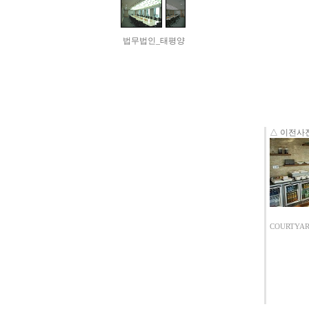
법무법인_태평양
△ 이전사
COURTYAR